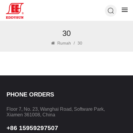
30
Rumah
/
30
PHONE ORDERS
Floor 7, No. 23, Wanghai Road, Software Park,
Xiamen 361008, China
+86 15959297507