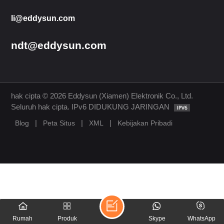
li@eddysun.com
ndt@eddysun.com
hak cipta © 2026 Eddysun (Xiamen) Elektronik Co., Ltd.
Seluruh hak cipta. IPv6 DIDUKUNG JARINGAN
|
|
|
Blog
Peta Situs
XML
Kebijakan Pribadi
Rumah
Produk
Skype
WhatsApp