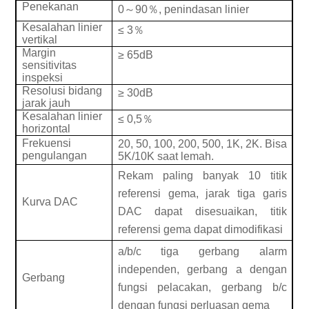
Penekanan
0
～
90
％
, penindasan linier
Kesalahan linier
≤
3
％
vertikal
Margin
≥
65dB
sensitivitas
inspeksi
Resolusi bidang
≥
30dB
jarak jauh
Kesalahan linier
≤
0,5
％
horizontal
Frekuensi
20, 50, 100, 200, 500, 1K, 2K. Bisa
pengulangan
5K/10K saat lemah.
Rekam paling banyak 10 titik
referensi gema, jarak tiga garis
Kurva DAC
DAC dapat disesuaikan, titik
referensi gema dapat dimodifikasi
a/b/c tiga gerbang alarm
independen, gerbang a dengan
Gerbang
fungsi pelacakan, gerbang b/c
dengan fungsi perluasan gema