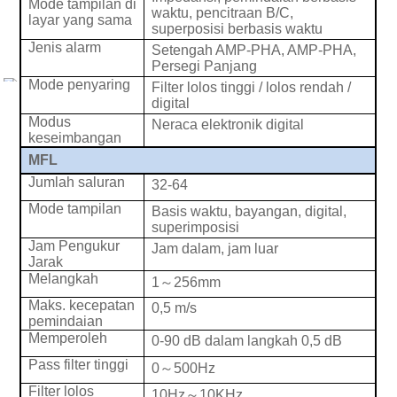
Mode tampilan di
waktu, pencitraan B/C,
layar yang sama
superposisi berbasis waktu
Jenis alarm
Setengah AMP-PHA, AMP-PHA,
Persegi Panjang
Mode penyaring
Filter lolos tinggi / lolos rendah /
digital
Modus
Neraca elektronik digital
keseimbangan
MFL
Jumlah saluran
32-64
Mode tampilan
Basis waktu, bayangan, digital,
superimposisi
Jam Pengukur
Jam dalam, jam luar
Jarak
Melangkah
1
～
256mm
Maks. kecepatan
0,5 m/s
pemindaian
Memperoleh
0-90 dB dalam langkah 0,5 dB
Pass filter tinggi
0
～
500Hz
Filter lolos
10Hz
～
10KHz