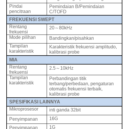
Pindai
Pemindaian B/Pemindaian
pencitraan
C/TOFD
FREKUENSI SWEPT
Rentang
20
～
8
0kHz
frekuensi
Mode pilihan
Bandingkan/pisahkan
Tampilan
Karakteristik frekuensi amplitudo,
karakteristik
kalibrasi probe
MIA
Rentang
2.5
～
10kH
z
frekuensi
Tampilan
Perbandingan titik
karakteristik
terbang/perbedaan, pengaturan
otomatis frekuensi terbaik,
kalibrasi probe
SPESIFIKASI LAINNYA
Mikroprosesor
inti ganda 32bit
16
G
Penyimpanan
1G
Penyimpanan