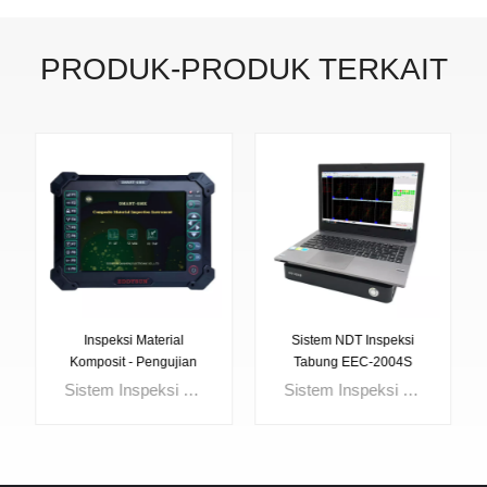
PRODUK-PRODUK TERKAIT
Inspeksi Material
Sistem NDT Inspeksi
Komposit - Pengujian
Tabung EEC-2004S
Non-destruktif SMART-
Sistem Inspeksi Material Komposit SMART-6MK menawarkan kepada Anda detektor material komposit lengkap termasuk UT, MIA, dan TAP, dengan sensitivitas tinggi dan resolusi tinggi dengan pita lebar. Ketika penetrasi tinggi dengan emisi yang kuat dan sensitivitas tinggi dengan jabat tangan pita sempit, ini memberikan deteksi yang baik untuk benda uji yang besar dan berat seperti tempa besar, coran, dan material komposit. Ketika penetrasi tinggi dengan emisi lemah dan pita lebar berjabat tangan, ia memberikan resolusi tinggi yang sangat baik untuk retakan mikro dengan transduser pulsa sempit. Performanya yang baik memungkinkan instrumen ini digunakan untuk pemeriksaan retakan material komposit dan komponen struktur pengikat di bidang penerbangan, dirgantara, suku cadang mobil, dan lain sebagainya.
Sistem Inspeksi Tabung NDT EEC-2004S dirancang dengan pengujian arus eddy (ECT), endoskopi, pengujian lapangan jarak jauh (RFT), pengujian frekuensi rendah (LFT), memori magnetik logam (MMM) dan kebocoran fluks magnetik (MFL) semuanya termasuk dalam instrumen ini. Desain all-in-one menjadikan bodi kecil dengan fungsi kuat.
6MK | EDDYSUN