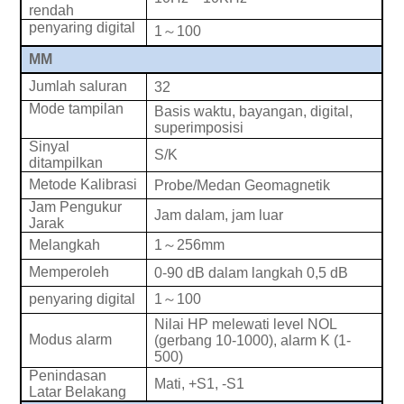
rendah
penyaring digital
1
～
100
MM
Jumlah saluran
32
Mode tampilan
Basis waktu, bayangan, digital,
superimposisi
Sinyal
S/K
ditampilkan
Metode Kalibrasi
Probe/Medan Geomagnetik
Jam Pengukur
Jam dalam, jam luar
Jarak
1
～
256mm
Melangkah
Memperoleh
0-90 dB dalam langkah 0,5 dB
1
～
100
penyaring digital
Nilai HP melewati level NOL
Modus alarm
(gerbang 10-1000), alarm K (1-
500)
Penindasan
Mati, +S1, -S1
Latar Belakang