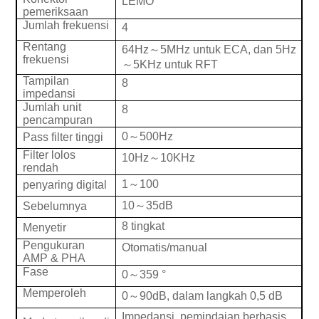
LEMO
pemeriksaan
Jumlah frekuensi
4
Rentang
64Hz
～
5MHz untuk ECA, dan 5Hz
frekuensi
～
5KHz untuk RFT
Tampilan
8
impedansi
Jumlah unit
8
pencampuran
0
～
500Hz
Pass filter tinggi
Filter lolos
10Hz
～
10KHz
rendah
1
～
100
penyaring digital
10
～
35d
B
Sebelumnya
8 tingkat
Menyetir
Pengukuran
Otomatis/manual
AMP & PHA
Fase
0
～
359
°
Memperoleh
0
～
90dB, dalam langkah 0,5 dB
Impedansi, pemindaian berbasis