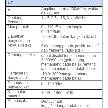
UT
Amplitudo emisi 200/600V, waktu
Emisi
naik
≤
10ns
Rentang
1
～
5, 0,5
～
15, 3
～
16MHz
frekuensi
Memperoleh
0
～
110dB, dalam langkah
0,5/1/2/6dB
Dapatkan
-2
～
+2dB, dalam langkah 0,1dB
penyesuaian
Modus deteksi
Gelombang penuh, positif, negatif
dan frekuensi radio (RF)
Rentang deteksi
dapat disetel terus menerus dari
3~99990mm (gelombang
memanjang pada baja), rentang
tampilan minimum adalah 3mm
Pergeseran
-10.0~2000mm (gelombang
denyut nadi
memanjang pada baja)
Penundaan
0
～
199.99us
penyelidikan
Kecepatan
1000
～
15000m/dtk
material
Pembasahan
Denyut nadi
tinggi/sedang/rendah/sempit