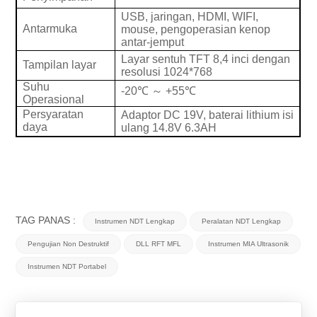
USB, jaringan, HDMI, WIFI,
Antarmuka
mouse, pengoperasian kenop
antar-jemput
Layar sentuh TFT 8,4 inci dengan
Tampilan layar
resolusi 1024*768
Suhu
-20
℃
～
+55
℃
Operasional
Persyaratan
Adaptor DC 19V, baterai lithium isi
daya
ulang 14.8V 6.3AH
TAG PANAS :
Instrumen NDT Lengkap
Peralatan NDT Lengkap
Pengujian Non Destruktif
DLL RFT MFL
Instrumen MIA Ultrasonik
Instrumen NDT Portabel