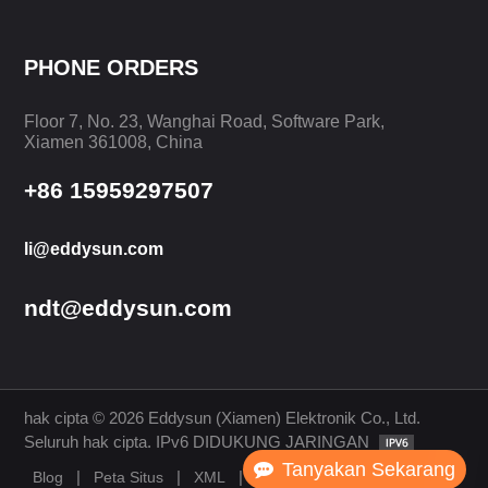
PHONE ORDERS
BELAJARLAH
BELAJARLAH
Floor 7, No. 23, Wanghai Road, Software Park,
LAGI
LAGI
Xiamen 361008, China
+86 15959297507
li@eddysun.com
ndt@eddysun.com
hak cipta © 2026 Eddysun (Xiamen) Elektronik Co., Ltd.
Seluruh hak cipta. IPv6 DIDUKUNG JARINGAN
Tanyakan Sekarang
|
|
|
Blog
Peta Situs
XML
Kebijakan Pribadi