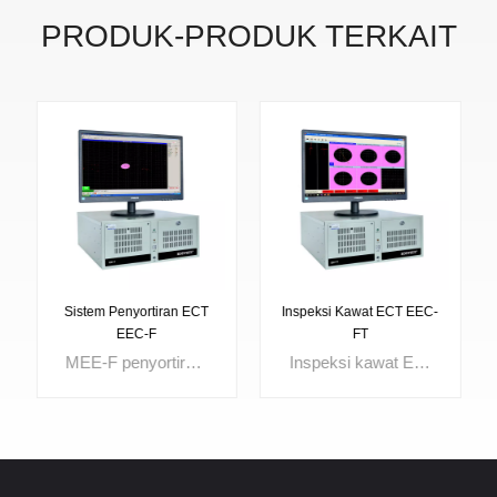
PRODUK-PRODUK TERKAIT
Sistem Penyortiran ECT
Inspeksi Kawat ECT EEC-
EEC-F
FT
MEE-F penyortiran ECT sistem disediakan untuk penyortiran kekerasan, penyortiran material, dan penyortiran perlakuan panas. Dapat digunakan untuk inspeksi dan penyortiran tabung logam, bar, kabel, suku cadang mobil, katup dan berbagai macamnya komponen logam. Perbedaan struktur, kekerasan permukaan, kedalaman casing juga dapat dipisahkan dengan baik.
Inspeksi kawat EEC-FT ECT dirancang dengan 5 saluran pengujian independen yang dapat menguji 5 jalur secara bersamaan. Awal dan akhir setiap saluran dapat dikontrol secara individual. Sistem laporan opsional yang kuat membuat analisis data pengujian menjadi mudah. Ini banyak digunakan untuk inspeksi kawat tungsten dan inpsection kawat molibdenum.