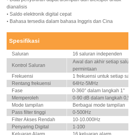
dianalisis
•
Saldo elektronik digital cepat
•
Bahasa tersedia dalam bahasa Inggris dan Cina
Spesifikasi
Saluran
16 saluran independen
Awal dan akhir setiap saluran
Kontrol Saluran
permintaan
Frekuensi
1 frekuensi untuk setiap salu
Rentang frekuensi
64Hz-5MHz
Fase
0-360° dalam langkah 1°
Memperoleh
0-90 dB dalam langkah 0,5 
Mode tampilan
Berbagai mode tampilan
Pass filter tinggi
0-500Hz
Filter Akses Rendah
10-10.000Hz
Penyaring Digital
1-100
Keluaran Alarm
16 keluaran alarm