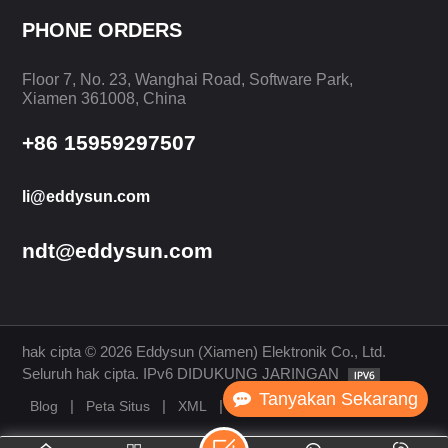
PHONE ORDERS
BELAJARLAH
BELAJARLAH
Floor 7, No. 23, Wanghai Road, Software Park,
LAGI
LAGI
Xiamen 361008, China
+86 15959297507
li@eddysun.com
ndt@eddysun.com
hak cipta © 2026 Eddysun (Xiamen) Elektronik Co., Ltd.
Seluruh hak cipta. IPv6 DIDUKUNG JARINGAN
Tanyakan Sekarang
|
|
|
Blog
Peta Situs
XML
Kebijakan Pribadi