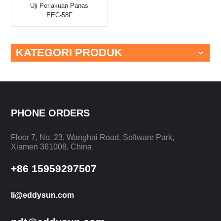
Uji Perlakuan Panas
EEC-58F
KATEGORI PRODUK
PHONE ORDERS
Floor 7, No. 23, Wanghai Road, Software Park,
Xiamen 361008, China
+86 15959297507
li@eddysun.com