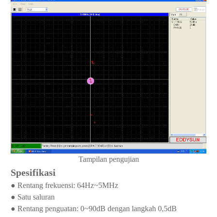
Tampilan pengujian
Spesifikasi
●
Rentang frekuensi: 64Hz~5MHz
●
Satu saluran
●
Rentang penguatan: 0~90dB dengan langkah 0,5dB