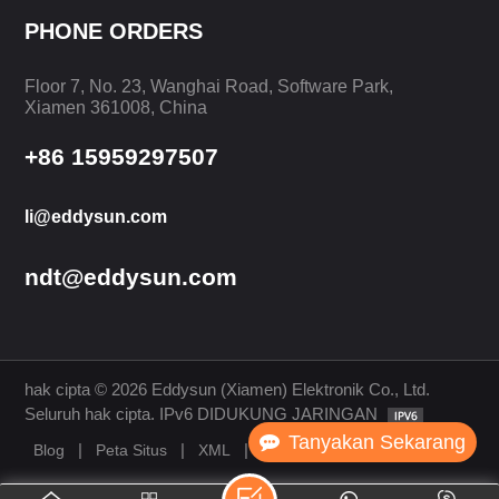
PHONE ORDERS
BELAJARLAH
BELAJARLAH
Floor 7, No. 23, Wanghai Road, Software Park,
LAGI
LAGI
Xiamen 361008, China
+86 15959297507
li@eddysun.com
ndt@eddysun.com
hak cipta © 2026 Eddysun (Xiamen) Elektronik Co., Ltd.
Seluruh hak cipta. IPv6 DIDUKUNG JARINGAN
Tanyakan Sekarang
|
|
|
Blog
Peta Situs
XML
Kebijakan Pribadi