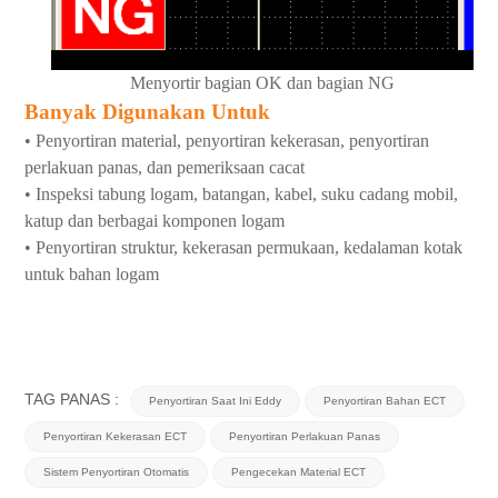
Menyortir bagian OK dan bagian NG
Banyak Digunakan Untuk
• Penyortiran material, penyortiran kekerasan, penyortiran
perlakuan panas, dan pemeriksaan cacat
• Inspeksi tabung logam, batangan, kabel, suku cadang mobil,
katup dan berbagai komponen logam
• Penyortiran struktur, kekerasan permukaan, kedalaman kotak
untuk bahan logam
TAG PANAS :
Penyortiran Saat Ini Eddy
Penyortiran Bahan ECT
Penyortiran Kekerasan ECT
Penyortiran Perlakuan Panas
Sistem Penyortiran Otomatis
Pengecekan Material ECT