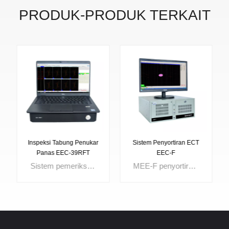
PRODUK-PRODUK TERKAIT
Inspeksi Tabung Penukar
Sistem Penyortiran ECT
Panas EEC-39RFT
EEC-F
Sistem pemeriksaan tabung penukar panas dengan fungsi ECT dan RFT untuk tabung besi dan non-besi. Fungsi pencampuran memungkinkan sinyal derau dihilangkan dari pelat pendukung, dan pemetaan lembaran tabung memungkinkan menggambar tata letak tabung dan menandai hasil pengujian dengan warna berbeda.
MEE-F penyortiran ECT sistem disediakan untuk penyortiran kekerasan, penyortiran material, dan penyortiran perlakuan panas. Dapat digunakan untuk inspeksi dan penyortiran tabung logam, bar, kabel, suku cadang mobil, katup dan berbagai macamnya komponen logam. Perbedaan struktur, kekerasan permukaan, kedalaman casing juga dapat dipisahkan dengan baik.