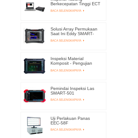
Berkecepatan Tinggi ECT
& RFT EEC-309
BACA SELENGKAPNYA
Solusi Array Permukaan
Saat Ini Eddy SMART-
8003
BACA SELENGKAPNYA
Inspeksi Material
Komposit - Pengujian
Non-destruktif SMART-
BACA SELENGKAPNYA
6MK | EDDYSUN
Pemindai Inspeksi Las
SMART-501
BACA SELENGKAPNYA
Uji Perlakuan Panas
EEC-58F
BACA SELENGKAPNYA