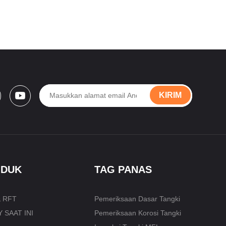
KIRIM
ODUK
TAG PANAS
 RFT
Pemeriksaan Dasar Tangki
 SAAT INI
Pemeriksaan Korosi Tangki