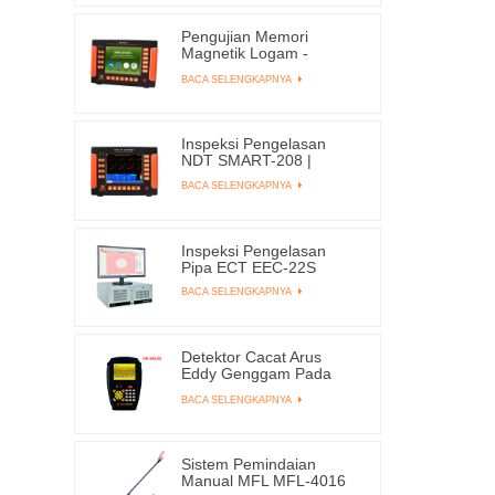
Pengujian Memori
Magnetik Logam -
Konsentrasi Stres EMS-
BACA SELENGKAPNYA
2003C
Inspeksi Pengelasan
NDT SMART-208 |
EDDYSUN
BACA SELENGKAPNYA
Inspeksi Pengelasan
Pipa ECT EEC-22S
BACA SELENGKAPNYA
Detektor Cacat Arus
Eddy Genggam Pada
Penjualan X1
BACA SELENGKAPNYA
Sistem Pemindaian
Manual MFL MFL-4016