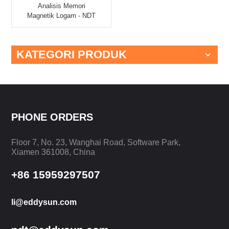
Analisis Memori
Magnetik Logam - NDT
EMS-2000C
KATEGORI PRODUK
PHONE ORDERS
Floor 7, No. 23, Wanghai Road, Software Park,
Xiamen 361008, China
+86 15959297507
li@eddysun.com