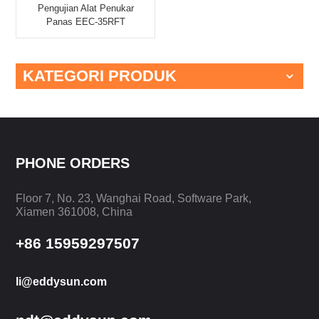
Pengujian Alat Penukar
Panas EEC-35RFT
EDDYSUN
KATEGORI PRODUK
PHONE ORDERS
Floor 7, No. 23, Wanghai Road, Software Park,
Xiamen 361008, China
+86 15959297507
li@eddysun.com