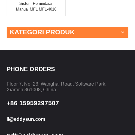
Sistem Pemindaian
Manual MFL MFL-4016
KATEGORI PRODUK
PHONE ORDERS
Floor 7, No. 23, Wanghai Road, Software Park,
Xiamen 361008, China
+86 15959297507
li@eddysun.com