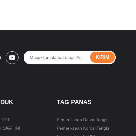
KIRIM
ODUK
TAG PANAS
 RFT
Pemeriksaan Dasar Tangki
 SAAT INI
Pemeriksaan Korosi Tangki