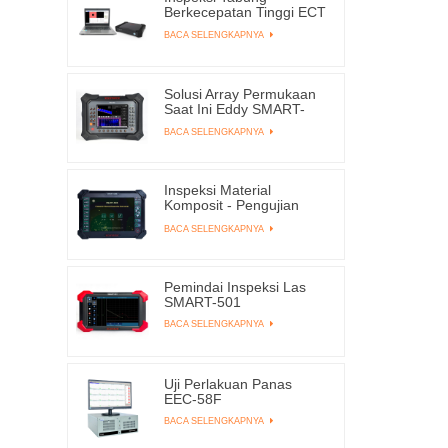
Berkecepatan Tinggi ECT
& RFT EEC-309
BACA SELENGKAPNYA
Solusi Array Permukaan
Saat Ini Eddy SMART-
8003
BACA SELENGKAPNYA
Inspeksi Material
Komposit - Pengujian
Non-destruktif SMART-
BACA SELENGKAPNYA
6MK | EDDYSUN
Pemindai Inspeksi Las
SMART-501
BACA SELENGKAPNYA
Uji Perlakuan Panas
EEC-58F
BACA SELENGKAPNYA