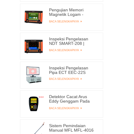
Pengujian Memori
Magnetik Logam -
Konsentrasi Stres EMS-
BACA SELENGKAPNYA
2003C
Inspeksi Pengelasan
NDT SMART-208 |
EDDYSUN
BACA SELENGKAPNYA
Inspeksi Pengelasan
Pipa ECT EEC-22S
BACA SELENGKAPNYA
Detektor Cacat Arus
Eddy Genggam Pada
Penjualan X1
BACA SELENGKAPNYA
Sistem Pemindaian
Manual MFL MFL-4016